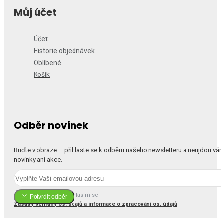
Můj účet
Účet
Historie objednávek
Oblíbené
Košík
Odběr novinek
Buďte v obraze – přihlaste se k odběru našeho newsletteru a neujdou v
novinky ani akce.
Četl(a) jsem a souhlasím se
Potvrdit odběr
Zásady ochrany os. údajů a informace o zpracování os. údajů