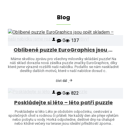
Blog
0
137
Oblíbené puzzle EuroGraphics jsou opět skladem – naši nabídku jsme rozšířili o další motivy!
Máme skvělou zprávu pro všechny milovníky skládání puzzle! Na
náš sklad dorazila nová zásilka puzzle značky EuroGraphics, díky
které jsme výrazně rozšířili naši nabídku. Podařilo se nám naskladnit
desítky dalších motivů, které v naší nabídce dosud c..
číst dál
0
822
Poskládejte si léto – léto patří puzzle
Poskládejte si léto Léto je obdobím odpočinku, cestování a
společných chvil s rodinou či přáteli. Ne každý den ale přeje výletům
nebo pobytu u vody. Horká odpoledne, deštivé dny na chalupě
nebo klidné večery na terase jsou ideální příležitostí zpoma..