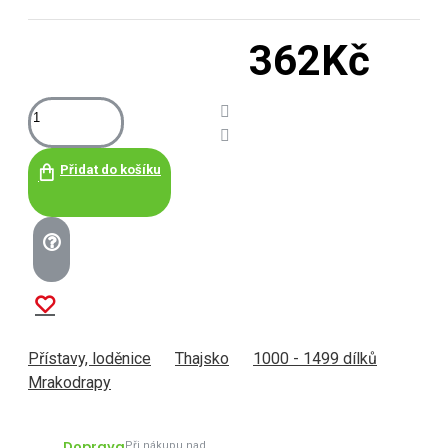
362Kč
Přidat do košíku
Přístavy, loděnice
Thajsko
1000 - 1499 dílků
Mrakodrapy
Doprava
Při nákupu nad