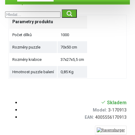
Specifikace
Parametry produktu
Počet dílků
1000
Rozměry puzzle
70x50 cm
Rozměry krabice
37x27x5,5 cm
Hmotnost puzzle balení
0,85 Kg
Skladem
Model:
3-170913
EAN:
4005556170913