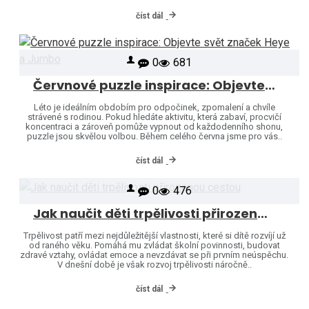
číst dál
0
681
Červnové puzzle inspirace: Objevte svět značek Heye a Jumbo
Léto je ideálním obdobím pro odpočinek, zpomalení a chvíle
strávené s rodinou. Pokud hledáte aktivitu, která zabaví, procvičí
koncentraci a zároveň pomůže vypnout od každodenního shonu,
puzzle jsou skvělou volbou. Během celého června jsme pro vás..
číst dál
0
476
Jak naučit děti trpělivosti přirozenou cestou
Trpělivost patří mezi nejdůležitější vlastnosti, které si dítě rozvíjí už
od raného věku. Pomáhá mu zvládat školní povinnosti, budovat
zdravé vztahy, ovládat emoce a nevzdávat se při prvním neúspěchu.
V dnešní době je však rozvoj trpělivosti náročně..
číst dál