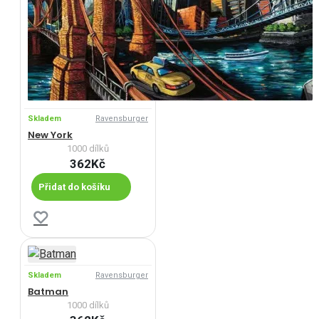
Skladem
Ravensburger
New York
1000 dílků
362Kč
Přidat do košíku
Skladem
Ravensburger
Batman
1000 dílků