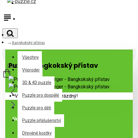
Přihlásit
Registrovat
Bangkokský přístav
Všechny
Všechny
Puzzle Bangkokský přístav
0 položek - 0Kč
Výprodej
3D & 4D puzzle
Puzzle pro dospělé
Váš nákupní košík je prázdný!
Puzzle pro děti
Skladem
Puzzle příslušenství
Dřevěné kostky