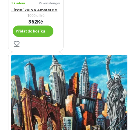
Skladem
Ravensburger
Jízdní kolo v Amsterdamu
1000 dílků
362Kč
Přidat do košíku