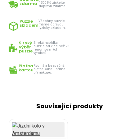
zdarma
1300 Kč získejte
dopravu zdarma.
Puzzle
Všechny puzzle
skladem
máme opravdu
fyzicky skladem.
Široký
Široká nabídka
výběr
puzzle od více než 25
renomovaných
puzzle
výrobců.
Platba
Rychlá a bezpečná
kartou
platba kartou přímo
při nákupu.
Související produkty