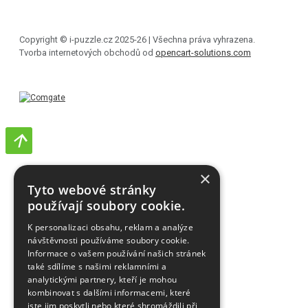
Copyright © i-puzzle.cz 2025-26 | Všechna práva vyhrazena.
Tvorba internetových obchodů od
opencart-solutions.com
×
Tyto webové stránky
používají soubory cookie.
K personalizaci obsahu, reklam a analýze
návštěvnosti používáme soubory cookie.
Informace o vašem používání našich stránek
také sdílíme s našimi reklamními a
analytickými partnery, kteří je mohou
kombinovat s dalšími informacemi, které
jste jim poskytli nebo které shromáždili při