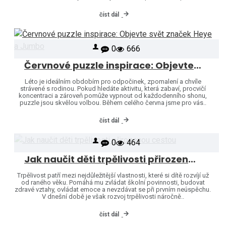
číst dál
0
666
Červnové puzzle inspirace: Objevte svět značek Heye a Jumbo
Léto je ideálním obdobím pro odpočinek, zpomalení a chvíle
strávené s rodinou. Pokud hledáte aktivitu, která zabaví, procvičí
koncentraci a zároveň pomůže vypnout od každodenního shonu,
puzzle jsou skvělou volbou. Během celého června jsme pro vás..
číst dál
0
464
Jak naučit děti trpělivosti přirozenou cestou
Trpělivost patří mezi nejdůležitější vlastnosti, které si dítě rozvíjí už
od raného věku. Pomáhá mu zvládat školní povinnosti, budovat
zdravé vztahy, ovládat emoce a nevzdávat se při prvním neúspěchu.
V dnešní době je však rozvoj trpělivosti náročně..
číst dál