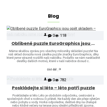
Blog
0
118
Oblíbené puzzle EuroGraphics jsou opět skladem – naši nabídku jsme rozšířili o další motivy!
Máme skvělou zprávu pro všechny milovníky skládání puzzle! Na
náš sklad dorazila nová zásilka puzzle značky EuroGraphics, díky
které jsme výrazně rozšířili naši nabídku. Podařilo se nám naskladnit
desítky dalších motivů, které v naší nabídce dosud c..
číst dál
0
782
Poskládejte si léto – léto patří puzzle
Poskládejte si léto Léto je obdobím odpočinku, cestování a
společných chvil s rodinou či přáteli. Ne každý den ale přeje výletům
nebo pobytu u vody. Horká odpoledne, deštivé dny na chalupě
nebo klidné večery na terase jsou ideální příležitostí zpoma..