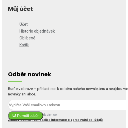
Můj účet
Účet
Historie objednávek
Oblíbené
Košík
Odběr novinek
Buďte v obraze – přihlaste se k odběru našeho newsletteru a neujdou v
novinky ani akce.
Četl(a) jsem a souhlasím se
Potvrdit odběr
Zásady ochrany os. údajů a informace o zpracování os. údajů