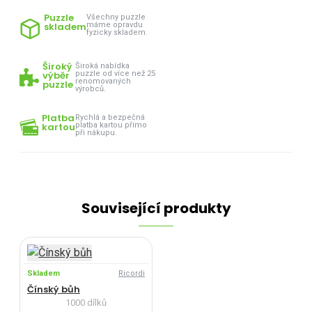
Puzzle
Všechny puzzle
skladem
máme opravdu
fyzicky skladem.
Široký
Široká nabídka
výběr
puzzle od více než 25
renomovaných
puzzle
výrobců.
Platba
Rychlá a bezpečná
kartou
platba kartou přímo
při nákupu.
Související produkty
Skladem
Ricordi
Čínský bůh
1000 dílků