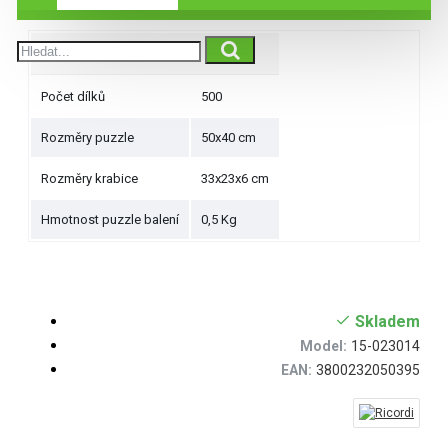
Parametry produktu
Počet dílků
500
Rozměry puzzle
50x40 cm
Rozměry krabice
33x23x6 cm
Hmotnost puzzle balení
0,5 Kg
Skladem
Model:
15-023014
EAN:
3800232050395