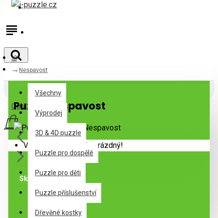
Přihlásit
Registrovat
Nespavost
Všechny
Všechny
Puzzle Nespavost
0 položek - 0Kč
Výprodej
3D & 4D puzzle
Váš nákupní košík je prázdný!
Puzzle pro dospělé
Puzzle pro děti
Skladem
Puzzle příslušenství
Specifikace
Dřevěné kostky