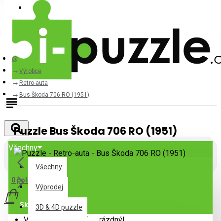
Přihlásit
Registrovat
Výrobce
Retro-auta
Bus Škoda 706 RO (1951)
Puzzle Bus Škoda 706 RO (1951)
Všechny
Všechny
0 položek - 0Kč
Výprodej
Skladem
3D & 4D puzzle
Váš nákupní košík je prázdný!