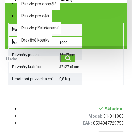
Puzzle pro dospělé
Specifikace
Puzzle pro děti
Puzzle příslušenství
Parametry produktu
Dřevěné kostky
Počet dílků
1000
Rozměry puzzle
66x47 cm
Rozměry krabice
37x27x5 cm
Hmotnost puzzle balení
0,8 Kg
Skladem
Model:
31-011005
EAN:
8594047729755