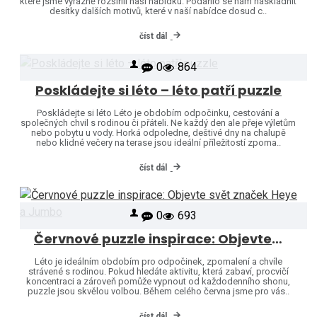
které jsme výrazně rozšířili naši nabídku. Podařilo se nám naskladnit
desítky dalších motivů, které v naší nabídce dosud c..
číst dál
0
864
Poskládejte si léto – léto patří puzzle
Poskládejte si léto Léto je obdobím odpočinku, cestování a
společných chvil s rodinou či přáteli. Ne každý den ale přeje výletům
nebo pobytu u vody. Horká odpoledne, deštivé dny na chalupě
nebo klidné večery na terase jsou ideální příležitostí zpoma..
číst dál
0
693
Červnové puzzle inspirace: Objevte svět značek Heye a Jumbo
Léto je ideálním obdobím pro odpočinek, zpomalení a chvíle
strávené s rodinou. Pokud hledáte aktivitu, která zabaví, procvičí
koncentraci a zároveň pomůže vypnout od každodenního shonu,
puzzle jsou skvělou volbou. Během celého června jsme pro vás..
číst dál