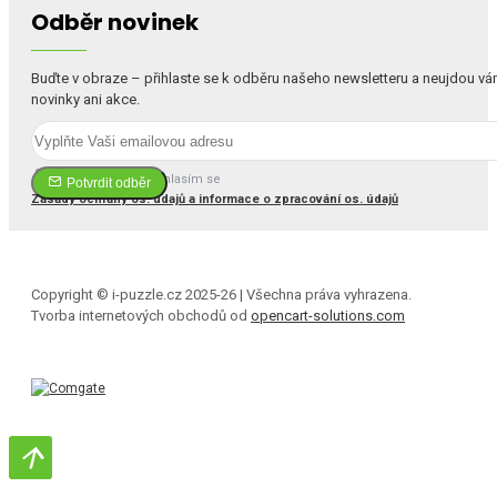
Odběr novinek
Buďte v obraze – přihlaste se k odběru našeho newsletteru a neujdou v
novinky ani akce.
Četl(a) jsem a souhlasím se
Potvrdit odběr
Zásady ochrany os. údajů a informace o zpracování os. údajů
Copyright © i-puzzle.cz 2025-26 | Všechna práva vyhrazena.
Tvorba internetových obchodů od
opencart-solutions.com