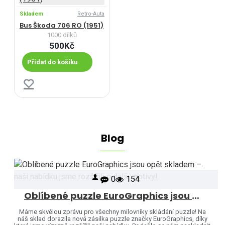
Skladem
Retro-Auta
Bus Škoda 706 RO (1951)
1000 dílků
500Kč
Přidat do košíku
Blog
0
154
Oblíbené puzzle EuroGraphics jsou opět skladem – naši nabídku jsme rozšířili o další motivy!
Máme skvělou zprávu pro všechny milovníky skládání puzzle! Na
náš sklad dorazila nová zásilka puzzle značky EuroGraphics, díky