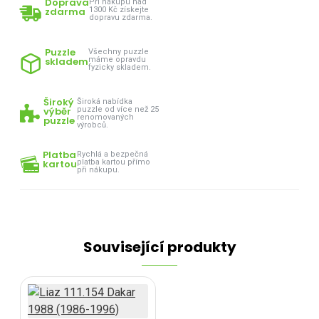
Doprava
Při nákupu nad
zdarma
1300 Kč získejte
dopravu zdarma.
Puzzle
Všechny puzzle
skladem
máme opravdu
fyzicky skladem.
Široký
Široká nabídka
výběr
puzzle od více než 25
renomovaných
puzzle
výrobců.
Platba
Rychlá a bezpečná
kartou
platba kartou přímo
při nákupu.
Související produkty