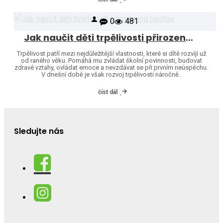
0
481
Jak naučit děti trpělivosti přirozenou cestou
Trpělivost patří mezi nejdůležitější vlastnosti, které si dítě rozvíjí už
od raného věku. Pomáhá mu zvládat školní povinnosti, budovat
zdravé vztahy, ovládat emoce a nevzdávat se při prvním neúspěchu.
V dnešní době je však rozvoj trpělivosti náročně..
číst dál
Sledujte nás