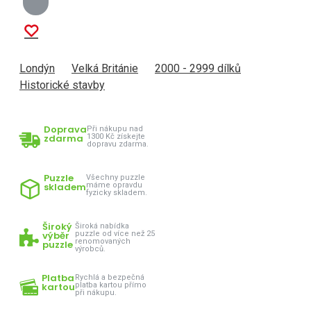
Londýn
Velká Británie
2000 - 2999 dílků
Historické stavby
Doprava
Při nákupu nad
zdarma
1300 Kč získejte
dopravu zdarma.
Puzzle
Všechny puzzle
skladem
máme opravdu
fyzicky skladem.
Široký
Široká nabídka
výběr
puzzle od více než 25
renomovaných
puzzle
výrobců.
Platba
Rychlá a bezpečná
kartou
platba kartou přímo
při nákupu.