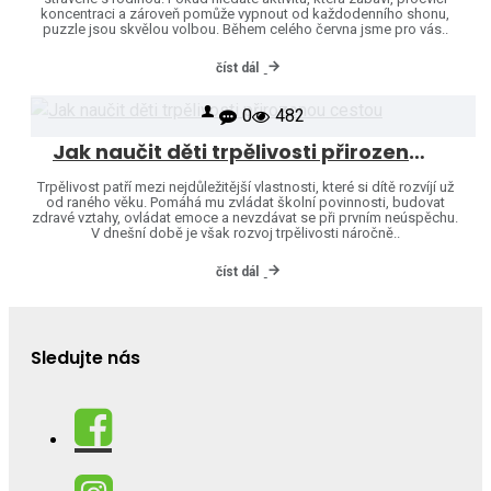
koncentraci a zároveň pomůže vypnout od každodenního shonu,
puzzle jsou skvělou volbou. Během celého června jsme pro vás..
číst dál
0
482
Jak naučit děti trpělivosti přirozenou cestou
Trpělivost patří mezi nejdůležitější vlastnosti, které si dítě rozvíjí už
od raného věku. Pomáhá mu zvládat školní povinnosti, budovat
zdravé vztahy, ovládat emoce a nevzdávat se při prvním neúspěchu.
V dnešní době je však rozvoj trpělivosti náročně..
číst dál
Sledujte nás