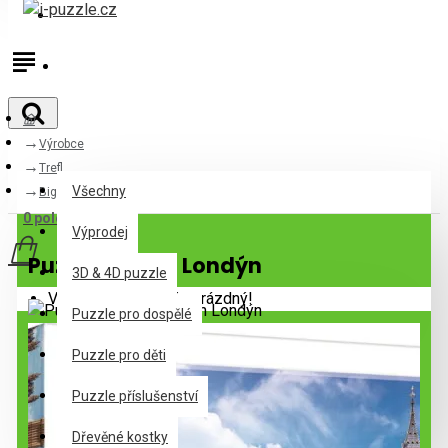
Přihlásit
Registrovat
Výrobce
Všechny
Trefl
Všechny
Big Ben Londýn
0 položek - 0Kč
Výprodej
Puzzle Big Ben Londýn
3D & 4D puzzle
Váš nákupní košík je prázdný!
Puzzle pro dospělé
Puzzle pro děti
Puzzle příslušenství
Dřevěné kostky