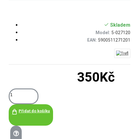
Skladem
Model:
5-027120
EAN:
5900511271201
350Kč
Přidat do košíku