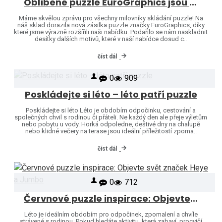
Oblíbené puzzle EuroGraphics jsou opět skladem – naši nabídku jsme rozšířili o další motivy!
Máme skvělou zprávu pro všechny milovníky skládání puzzle! Na
náš sklad dorazila nová zásilka puzzle značky EuroGraphics, díky
které jsme výrazně rozšířili naši nabídku. Podařilo se nám naskladnit
desítky dalších motivů, které v naší nabídce dosud c..
číst dál
0
909
Poskládejte si léto – léto patří puzzle
Poskládejte si léto Léto je obdobím odpočinku, cestování a
společných chvil s rodinou či přáteli. Ne každý den ale přeje výletům
nebo pobytu u vody. Horká odpoledne, deštivé dny na chalupě
nebo klidné večery na terase jsou ideální příležitostí zpoma..
číst dál
0
712
Červnové puzzle inspirace: Objevte svět značek Heye a Jumbo
Léto je ideálním obdobím pro odpočinek, zpomalení a chvíle
strávené s rodinou. Pokud hledáte aktivitu, která zabaví, procvičí