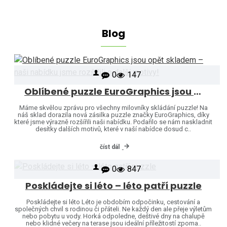
Blog
0
147
Oblíbené puzzle EuroGraphics jsou opět skladem – naši nabídku jsme rozšířili o další motivy!
Máme skvělou zprávu pro všechny milovníky skládání puzzle! Na
náš sklad dorazila nová zásilka puzzle značky EuroGraphics, díky
které jsme výrazně rozšířili naši nabídku. Podařilo se nám naskladnit
desítky dalších motivů, které v naší nabídce dosud c..
číst dál
0
847
Poskládejte si léto – léto patří puzzle
Poskládejte si léto Léto je obdobím odpočinku, cestování a
společných chvil s rodinou či přáteli. Ne každý den ale přeje výletům
nebo pobytu u vody. Horká odpoledne, deštivé dny na chalupě
nebo klidné večery na terase jsou ideální příležitostí zpoma..