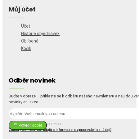
Můj účet
Účet
Historie objednávek
Oblíbené
Košík
Odběr novinek
Buďte v obraze – přihlaste se k odběru našeho newsletteru a neujdou v
novinky ani akce.
Četl(a) jsem a souhlasím se
Potvrdit odběr
Zásady ochrany os. údajů a informace o zpracování os. údajů