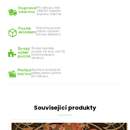
Doprava
Při nákupu nad
zdarma
1300 Kč získejte
dopravu zdarma.
Puzzle
Všechny puzzle
skladem
máme opravdu
fyzicky skladem.
Široký
Široká nabídka
výběr
puzzle od více než 25
renomovaných
puzzle
výrobců.
Platba
Rychlá a bezpečná
kartou
platba kartou přímo
při nákupu.
Související produkty