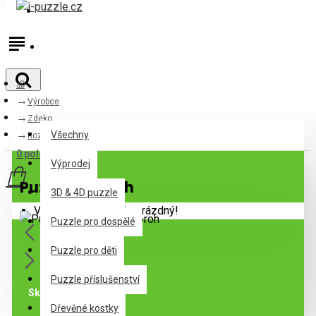
Přihlásit
Registrovat
Výrobce
Všechny
Zdeko
Všechny
Kozoroh
0 položek - 0Kč
Výprodej
Puzzle Kozoroh
3D & 4D puzzle
Váš nákupní košík je prázdný!
Puzzle pro dospělé
Puzzle pro děti
Puzzle příslušenství
Skladem
Dřevěné kostky