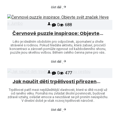
číst dál
0
688
Červnové puzzle inspirace: Objevte svět značek Heye a Jumbo
Léto je ideálním obdobím pro odpočinek, zpomalení a chvíle
strávené s rodinou. Pokud hledáte aktivitu, která zabaví, procvičí
koncentraci a zároveň pomůže vypnout od každodenního shonu,
puzzle jsou skvělou volbou. Během celého června jsme pro vás..
číst dál
0
477
Jak naučit děti trpělivosti přirozenou cestou
Trpělivost patří mezi nejdůležitější vlastnosti, které si dítě rozvíjí už
od raného věku. Pomáhá mu zvládat školní povinnosti, budovat
zdravé vztahy, ovládat emoce a nevzdávat se při prvním neúspěchu.
V dnešní době je však rozvoj trpělivosti náročně..
číst dál