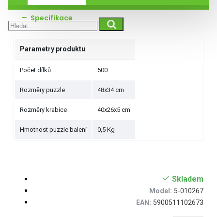
Specifikace
Parametry produktu
Počet dílků
500
Rozměry puzzle
48x34 cm
Rozměry krabice
40x26x5 cm
Hmotnost puzzle balení
0,5 Kg
Skladem
Model:
5-010267
EAN:
5900511102673