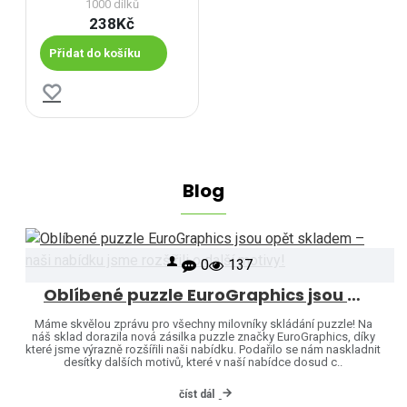
1000 dílků
238Kč
Přidat do košíku
Blog
0
137
Oblíbené puzzle EuroGraphics jsou opět skladem – naši nabídku jsme rozšířili o další motivy!
Máme skvělou zprávu pro všechny milovníky skládání puzzle! Na
náš sklad dorazila nová zásilka puzzle značky EuroGraphics, díky
které jsme výrazně rozšířili naši nabídku. Podařilo se nám naskladnit
desítky dalších motivů, které v naší nabídce dosud c..
číst dál