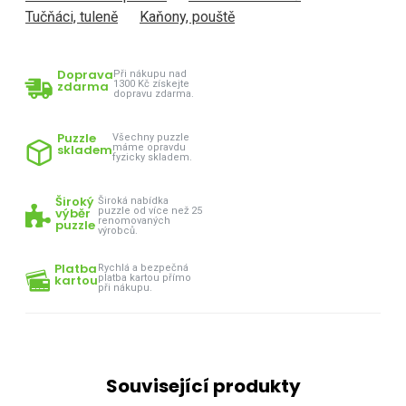
Tučňáci, tuleně
Kaňony, pouště
Doprava
Při nákupu nad
zdarma
1300 Kč získejte
dopravu zdarma.
Puzzle
Všechny puzzle
skladem
máme opravdu
fyzicky skladem.
Široký
Široká nabídka
výběr
puzzle od více než 25
renomovaných
puzzle
výrobců.
Platba
Rychlá a bezpečná
kartou
platba kartou přímo
při nákupu.
Související produkty