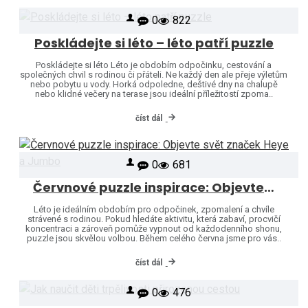
0
822
Poskládejte si léto – léto patří puzzle
Poskládejte si léto Léto je obdobím odpočinku, cestování a
společných chvil s rodinou či přáteli. Ne každý den ale přeje výletům
nebo pobytu u vody. Horká odpoledne, deštivé dny na chalupě
nebo klidné večery na terase jsou ideální příležitostí zpoma..
číst dál
0
681
Červnové puzzle inspirace: Objevte svět značek Heye a Jumbo
Léto je ideálním obdobím pro odpočinek, zpomalení a chvíle
strávené s rodinou. Pokud hledáte aktivitu, která zabaví, procvičí
koncentraci a zároveň pomůže vypnout od každodenního shonu,
puzzle jsou skvělou volbou. Během celého června jsme pro vás..
číst dál
0
476