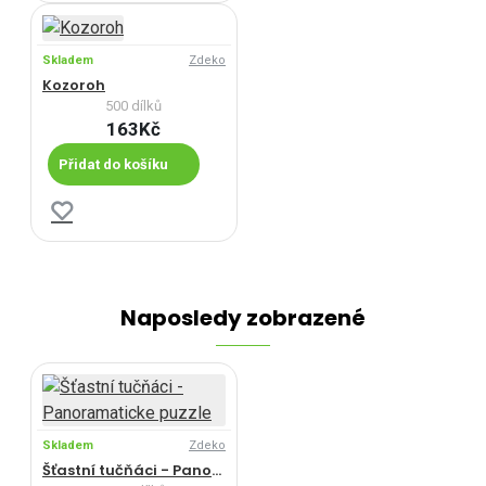
Skladem
Zdeko
Kozoroh
500 dílků
163Kč
Přidat do košíku
Naposledy zobrazené
Skladem
Zdeko
Šťastní tučňáci - Panoramaticke puzzle