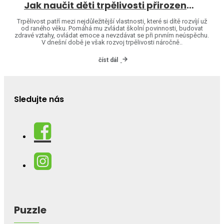
Jak naučit děti trpělivosti přirozenou cestou
Trpělivost patří mezi nejdůležitější vlastnosti, které si dítě rozvíjí už
od raného věku. Pomáhá mu zvládat školní povinnosti, budovat
zdravé vztahy, ovládat emoce a nevzdávat se při prvním neúspěchu.
V dnešní době je však rozvoj trpělivosti náročně..
číst dál
Sledujte nás
Puzzle