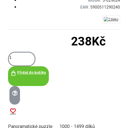
Model:
5-029024
EAN:
5900511290240
238Kč
Přidat do košíku
Panoramatické puzzle
1000 - 1499 dílků