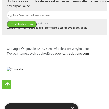
Buďte v obraze – přihlaste se k odběru našeho newsletteru a neujdou v
novinky ani akce.
Četl(a) jsem a souhlasím se
Potvrdit odběr
Zásady ochrany os. údajů a informace o zpracování os. údajů
Copyright © i-puzzle.cz 2025-26 | Všechna práva vyhrazena.
Tvorba internetových obchodů od
opencart-solutions.com
×