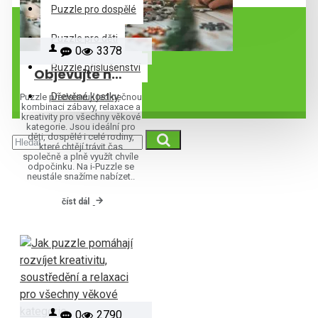
Puzzle pro dospělé
Puzzle pro děti
0
3378
Puzzle příslušenství
Objevujte nové puzzle každý den: novinky, výprodej a výběr podle značek
Dřevěné kostky
Puzzle představují jedinečnou
kombinaci zábavy, relaxace a
kreativity pro všechny věkové
kategorie. Jsou ideální pro
děti, dospělé i celé rodiny,
které chtějí trávit čas
společně a plně využít chvíle
odpočinku. Na i-Puzzle se
neustále snažíme nabízet..
číst dál
0
2790