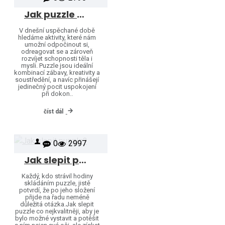
Jak puzzle pomáhají rozvíjet kreativitu, soustředění a relaxaci pro všechny věkové kategorie
V dnešní uspěchané době
hledáme aktivity, které nám
umožní odpočinout si,
odreagovat se a zároveň
rozvíjet schopnosti těla i
mysli. Puzzle jsou ideální
kombinací zábavy, kreativity a
soustředění, a navíc přinášejí
jedinečný pocit uspokojení
při dokon..
číst dál
0
2997
Jak slepit puzzle?
Každý, kdo strávil hodiny
skládáním puzzle, jistě
potvrdí, že po jeho složení
přijde na řadu neméně
důležitá otázka.Jak slepit
puzzle co nejkvalitněji, aby je
bylo možné vystavit a potěšit