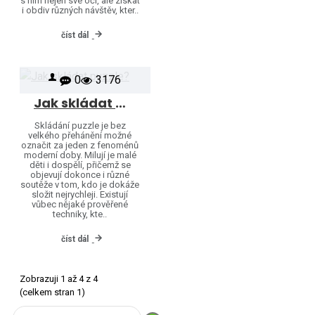
s ním nejen své oči, ale získat
i obdiv různých návštěv, kter..
číst dál
0
3176
Jak skládat puzzle?
Skládání puzzle je bez
velkého přehánění možné
označit za jeden z fenoménů
moderní doby. Milují je malé
děti i dospělí, přičemž se
objevují dokonce i různé
soutěže v tom, kdo je dokáže
složit nejrychleji. Existují
vůbec nějaké prověřené
techniky, kte..
číst dál
Zobrazuji 1 až 4 z 4
(celkem stran 1)