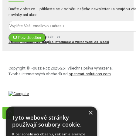
Buďte v obraze – přihlaste se k odběru našeho newsletteru a neujdou v
novinky ani akce.
Četl(a) jsem a souhlasím se
Potvrdit odběr
Zásady ochrany os. údajů a informace o zpracování os. údajů
Copyright © i-puzzle.cz 2025-26 | Všechna práva vyhrazena.
Tvorba internetových obchodů od
opencart-solutions.com
×
Tyto webové stránky
používají soubory cookie.
K personalizaci obsahu, reklam a analýze