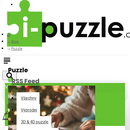
Přihlásit
Registrovat
Blog
Puzzle
Puzzle
RSS Feed
Všechny
Všechny
0 položek - 0Kč
Výprodej
3D & 4D puzzle
Váš nákupní košík je prázdný!