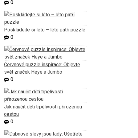
0
Poskládejte si léto – léto patří puzzle
0
Červnové puzzle inspirace: Objevte
svět značek Heye a Jumbo
0
Jak naučit děti trpělivosti přirozenou
cestou
0