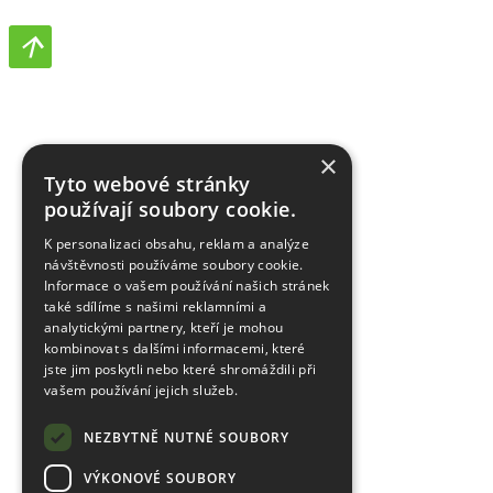
×
Tyto webové stránky
používají soubory cookie.
K personalizaci obsahu, reklam a analýze
návštěvnosti používáme soubory cookie.
Informace o vašem používání našich stránek
také sdílíme s našimi reklamními a
analytickými partnery, kteří je mohou
kombinovat s dalšími informacemi, které
jste jim poskytli nebo které shromáždili při
vašem používání jejich služeb.
NEZBYTNĚ NUTNÉ SOUBORY
VÝKONOVÉ SOUBORY