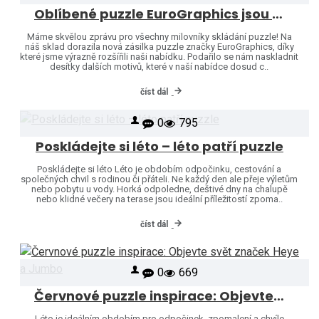
Oblíbené puzzle EuroGraphics jsou opět skladem – naši nabídku jsme rozšířili o další motivy!
Máme skvělou zprávu pro všechny milovníky skládání puzzle! Na
náš sklad dorazila nová zásilka puzzle značky EuroGraphics, díky
které jsme výrazně rozšířili naši nabídku. Podařilo se nám naskladnit
desítky dalších motivů, které v naší nabídce dosud c..
číst dál
0
795
Poskládejte si léto – léto patří puzzle
Poskládejte si léto Léto je obdobím odpočinku, cestování a
společných chvil s rodinou či přáteli. Ne každý den ale přeje výletům
nebo pobytu u vody. Horká odpoledne, deštivé dny na chalupě
nebo klidné večery na terase jsou ideální příležitostí zpoma..
číst dál
0
669
Červnové puzzle inspirace: Objevte svět značek Heye a Jumbo
Léto je ideálním obdobím pro odpočinek, zpomalení a chvíle