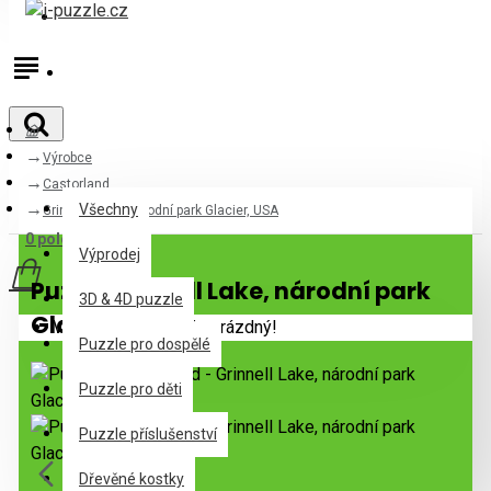
Přihlásit
Registrovat
Výrobce
Všechny
Castorland
Všechny
Grinnell Lake, národní park Glacier, USA
0 položek - 0Kč
Výprodej
Puzzle Grinnell Lake, národní park
3D & 4D puzzle
Glacier, USA
Váš nákupní košík je prázdný!
Puzzle pro dospělé
Puzzle pro děti
Puzzle příslušenství
Dřevěné kostky