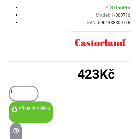
Skladem
Model:
1-300716
EAN:
5904438300716
423Kč
Přidat do košíku