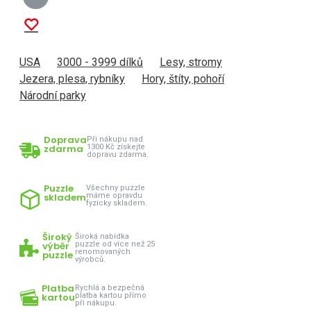
USA
3000 - 3999 dílků
Lesy, stromy
Jezera, plesa, rybníky
Hory, štíty, pohoří
Národní parky
Doprava
Při nákupu nad
zdarma
1300 Kč získejte
dopravu zdarma.
Puzzle
Všechny puzzle
skladem
máme opravdu
fyzicky skladem.
Široký
Široká nabídka
výběr
puzzle od více než 25
renomovaných
puzzle
výrobců.
Platba
Rychlá a bezpečná
kartou
platba kartou přímo
při nákupu.