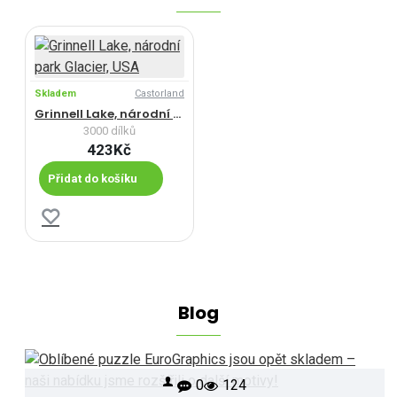
Skladem
Castorland
Grinnell Lake, národní park Glacier, USA
3000 dílků
423Kč
Přidat do košíku
Blog
0
124