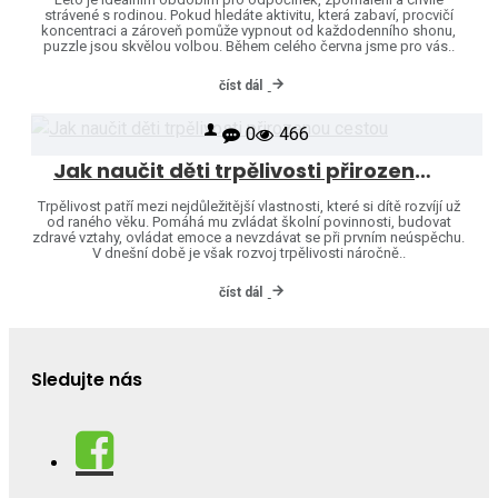
strávené s rodinou. Pokud hledáte aktivitu, která zabaví, procvičí
koncentraci a zároveň pomůže vypnout od každodenního shonu,
puzzle jsou skvělou volbou. Během celého června jsme pro vás..
číst dál
0
466
Jak naučit děti trpělivosti přirozenou cestou
Trpělivost patří mezi nejdůležitější vlastnosti, které si dítě rozvíjí už
od raného věku. Pomáhá mu zvládat školní povinnosti, budovat
zdravé vztahy, ovládat emoce a nevzdávat se při prvním neúspěchu.
V dnešní době je však rozvoj trpělivosti náročně..
číst dál
Sledujte nás