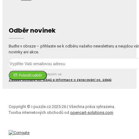
Odběr novinek
Buďte v obraze – přihlaste se k odběru našeho newsletteru a neujdou v
novinky ani akce.
Četl(a) jsem a souhlasím se
Potvrdit odběr
Zásady ochrany os. údajů a informace o zpracování os. údajů
Copyright © i-puzzle.cz 2025-26 | Všechna práva vyhrazena.
Tvorba internetových obchodů od
opencart-solutions.com