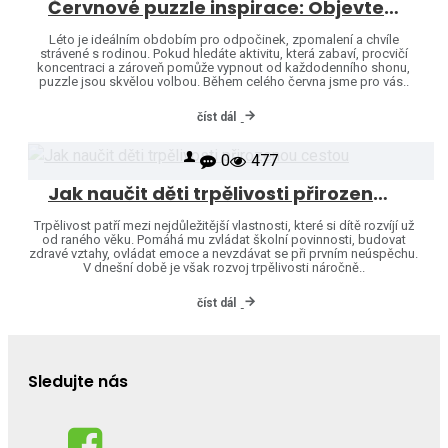
Červnové puzzle inspirace: Objevte svět značek Heye a Jumbo
Léto je ideálním obdobím pro odpočinek, zpomalení a chvíle
strávené s rodinou. Pokud hledáte aktivitu, která zabaví, procvičí
koncentraci a zároveň pomůže vypnout od každodenního shonu,
puzzle jsou skvělou volbou. Během celého června jsme pro vás..
číst dál
0
477
Jak naučit děti trpělivosti přirozenou cestou
Trpělivost patří mezi nejdůležitější vlastnosti, které si dítě rozvíjí už
od raného věku. Pomáhá mu zvládat školní povinnosti, budovat
zdravé vztahy, ovládat emoce a nevzdávat se při prvním neúspěchu.
V dnešní době je však rozvoj trpělivosti náročně..
číst dál
Sledujte nás