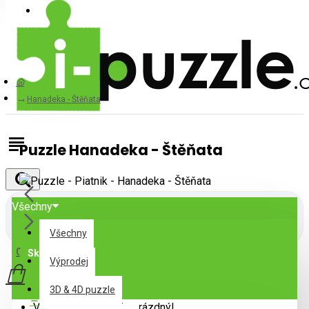
Přihlásit
Registrovat
Hanadeka - Štěňata
Puzzle Hanadeka - Štěňata
Všechny
Všechny
0 položek - 0Kč
Skladem
Výprodej
3D & 4D puzzle
Specifikace
Váš nákupní košík je prázdný!