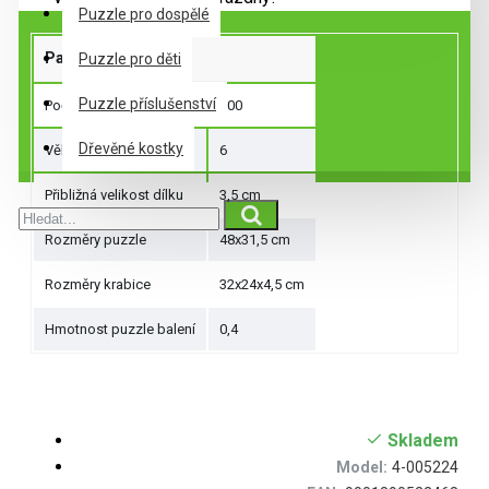
Puzzle pro dospělé
Parametry produktu
Puzzle pro děti
Puzzle příslušenství
Počet dílků
100
Dřevěné kostky
Věk dítěte
6
Přibližná velikost dílku
3,5 cm
Rozměry puzzle
48x31,5 cm
Rozměry krabice
32x24x4,5 cm
Hmotnost puzzle balení
0,4
Skladem
Model:
4-005224