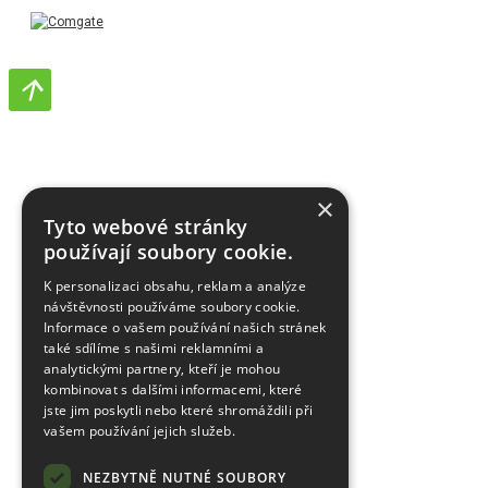
×
Tyto webové stránky
používají soubory cookie.
K personalizaci obsahu, reklam a analýze
návštěvnosti používáme soubory cookie.
Informace o vašem používání našich stránek
také sdílíme s našimi reklamními a
analytickými partnery, kteří je mohou
kombinovat s dalšími informacemi, které
jste jim poskytli nebo které shromáždili při
vašem používání jejich služeb.
NEZBYTNĚ NUTNÉ SOUBORY