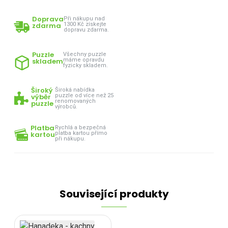
Doprava
Při nákupu nad
zdarma
1300 Kč získejte
dopravu zdarma.
Puzzle
Všechny puzzle
skladem
máme opravdu
fyzicky skladem.
Široký
Široká nabídka
výběr
puzzle od více než 25
renomovaných
puzzle
výrobců.
Platba
Rychlá a bezpečná
kartou
platba kartou přímo
při nákupu.
Související produkty