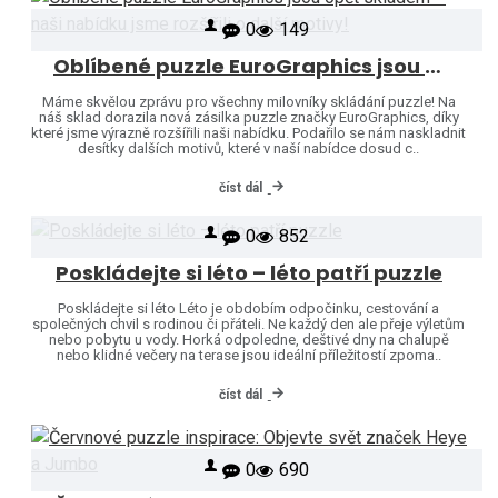
0
149
Oblíbené puzzle EuroGraphics jsou opět skladem – naši nabídku jsme rozšířili o další motivy!
Máme skvělou zprávu pro všechny milovníky skládání puzzle! Na
náš sklad dorazila nová zásilka puzzle značky EuroGraphics, díky
které jsme výrazně rozšířili naši nabídku. Podařilo se nám naskladnit
desítky dalších motivů, které v naší nabídce dosud c..
číst dál
0
852
Poskládejte si léto – léto patří puzzle
Poskládejte si léto Léto je obdobím odpočinku, cestování a
společných chvil s rodinou či přáteli. Ne každý den ale přeje výletům
nebo pobytu u vody. Horká odpoledne, deštivé dny na chalupě
nebo klidné večery na terase jsou ideální příležitostí zpoma..
číst dál
0
690