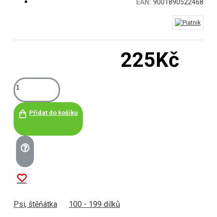
EAN:
9001890522468
225Kč
Přidat do košíku
Psi, štěňátka
100 - 199 dílků