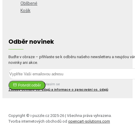
Oblíbené
Košík
Odběr novinek
Buďte v obraze – přihlaste se k odběru našeho newsletteru a neujdou v
novinky ani akce.
Četl(a) jsem a souhlasím se
Potvrdit odběr
Zásady ochrany os. údajů a informace o zpracování os. údajů
Copyright © i-puzzle.cz 2025-26 | Všechna práva vyhrazena.
Tvorba internetových obchodů od
opencart-solutions.com