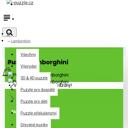
Přihlásit
Registrovat
Lamborghini
Všechny
Všechny
Puzzle Lamborghini
0 položek - 0Kč
Výprodej
3D & 4D puzzle
Váš nákupní košík je prázdný!
Puzzle pro dospělé
Puzzle pro děti
Skladem
Puzzle příslušenství
Dřevěné kostky