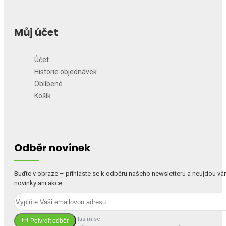
Můj účet
Účet
Historie objednávek
Oblíbené
Košík
Odběr novinek
Buďte v obraze – přihlaste se k odběru našeho newsletteru a neujdou v
novinky ani akce.
Četl(a) jsem a souhlasím se
Potvrdit odběr