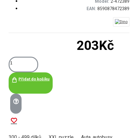
Model:
2-472389
EAN:
8590878472389
203Kč
Přidat do košíku
300 - 499 dílků
XXL puzzle
Auta, autobusy