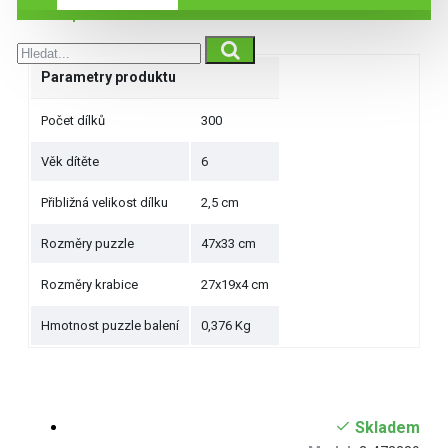
Specifikace
Parametry produktu
Počet dílků
300
Věk dítěte
6
Přibližná velikost dílku
2,5 cm
Rozměry puzzle
47x33 cm
Rozměry krabice
27x19x4 cm
Hmotnost puzzle balení
0,376 Kg
Skladem