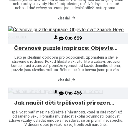
nebo pobytu u vody. Horká odpoledne, deštivé dny na chalupě
nebo klidné večery na terase jsou ideální příležitostí zpoma..
číst dál
0
669
Červnové puzzle inspirace: Objevte svět značek Heye a Jumbo
Léto je ideálním obdobím pro odpočinek, zpomalení a chvíle
strávené s rodinou. Pokud hledáte aktivitu, která zabaví, procvičí
koncentraci a zároveň pomůže vypnout od každodenního shonu,
puzzle jsou skvělou volbou. Během celého června jsme pro vás..
číst dál
0
466
Jak naučit děti trpělivosti přirozenou cestou
Trpělivost patří mezi nejdůležitější vlastnosti, které si dítě rozvíjí už
od raného věku. Pomáhá mu zvládat školní povinnosti, budovat
zdravé vztahy, ovládat emoce a nevzdávat se při prvním neúspěchu.
V dnešní době je však rozvoj trpělivosti náročně..