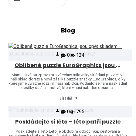
Blog
0
124
Oblíbené puzzle EuroGraphics jsou opět skladem – naši nabídku jsme rozšířili o další motivy!
Máme skvělou zprávu pro všechny milovníky skládání puzzle! Na
náš sklad dorazila nová zásilka puzzle značky EuroGraphics, díky
které jsme výrazně rozšířili naši nabídku. Podařilo se nám naskladnit
desítky dalších motivů, které v naší nabídce dosud c..
číst dál
0
795
Poskládejte si léto – léto patří puzzle
Poskládejte si léto Léto je obdobím odpočinku, cestování a
společných chvil s rodinou či přáteli. Ne každý den ale přeje výletům