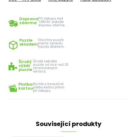
Doprava
Při nákupu nad
zdarma
1300 Kč získejte
dopravu zdarma.
Puzzle
Všechny puzzle
skladem
máme opravdu
fyzicky skladem.
Široký
Široká nabídka
výběr
puzzle od více než 25
renomovaných
puzzle
výrobců.
Platba
Rychlá a bezpečná
kartou
platba kartou přímo
při nákupu.
Související produkty