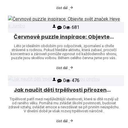
číst dál
0
681
Červnové puzzle inspirace: Objevte svět značek Heye a Jumbo
Léto je ideálním obdobím pro odpočinek, zpomalení a chvíle
strávené s rodinou. Pokud hledáte aktivitu, která zabaví, procvičí
koncentraci a zároveň pomůže vypnout od každodenního shonu,
puzzle jsou skvělou volbou. Během celého června jsme pro vás..
číst dál
0
476
Jak naučit děti trpělivosti přirozenou cestou
Trpělivost patří mezi nejdůležitější vlastnosti, které si dítě rozvíjí už
od raného věku. Pomáhá mu zvládat školní povinnosti, budovat
zdravé vztahy, ovládat emoce a nevzdávat se při prvním neúspěchu.
V dnešní době je však rozvoj trpělivosti náročně..
číst dál