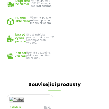
Doprava
Při nákupu nad
zdarma
1300 Kč získejte
dopravu zdarma.
Puzzle
Všechny puzzle
skladem
máme opravdu
fyzicky skladem.
Široký
Široká nabídka
výběr
puzzle od více než 25
renomovaných
puzzle
výrobců.
Platba
Rychlá a bezpečná
kartou
platba kartou přímo
při nákupu.
Související produkty
Skladem
Heye