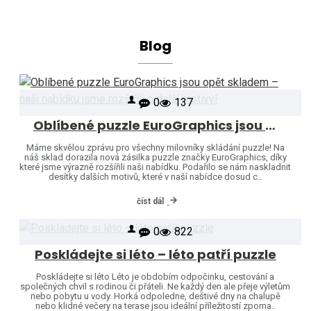
Blog
0
137
Oblíbené puzzle EuroGraphics jsou opět skladem – naši nabídku jsme rozšířili o další motivy!
Máme skvělou zprávu pro všechny milovníky skládání puzzle! Na
náš sklad dorazila nová zásilka puzzle značky EuroGraphics, díky
které jsme výrazně rozšířili naši nabídku. Podařilo se nám naskladnit
desítky dalších motivů, které v naší nabídce dosud c..
číst dál
0
822
Poskládejte si léto – léto patří puzzle
Poskládejte si léto Léto je obdobím odpočinku, cestování a
společných chvil s rodinou či přáteli. Ne každý den ale přeje výletům
nebo pobytu u vody. Horká odpoledne, deštivé dny na chalupě
nebo klidné večery na terase jsou ideální příležitostí zpoma..