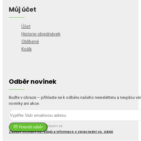
Můj účet
Účet
Historie objednávek
Oblíbené
Košík
Odběr novinek
Buďte v obraze – přihlaste se k odběru našeho newsletteru a neujdou v
novinky ani akce.
Četl(a) jsem a souhlasím se
Potvrdit odběr
Zásady ochrany os. údajů a informace o zpracování os. údajů