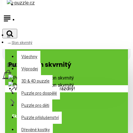
Přihlásit
Registrovat
Slon skvrnitý
Všechny
Všechny
Puzzle Slon skvrnitý
0 položek - 0Kč
Výprodej
3D & 4D puzzle
Váš nákupní košík je prázdný!
Puzzle pro dospělé
Puzzle pro děti
Skladem
Puzzle příslušenství
Dřevěné kostky