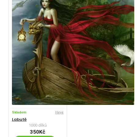
Skladem
Heye
Labutě
1000 dílků
350Kč