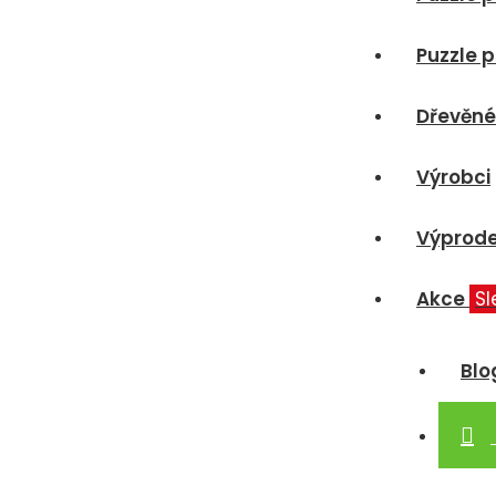
Puzzle p
Dřevěné
Výrobci
Výprode
Akce
Sl
Blo