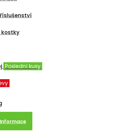
říslušenství
 kostky
j
Poslední kusy
evy
g
Informace