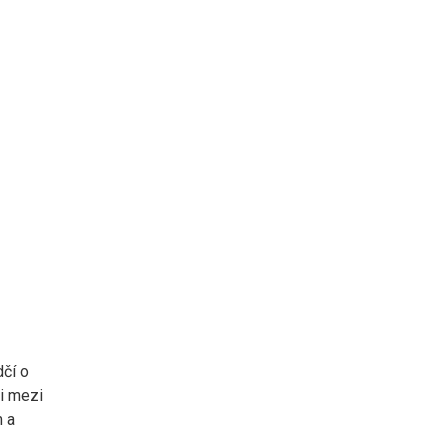
dčí o
 i mezi
m a