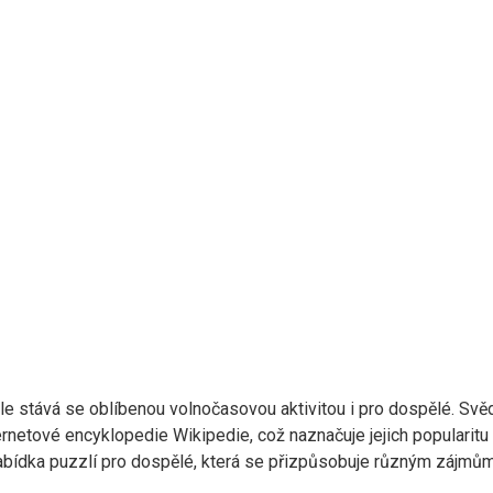
ale stává se oblíbenou volnočasovou aktivitou i pro dospělé. Svě
ternetové encyklopedie Wikipedie, což naznačuje jejich popularitu
nabídka puzzlí pro dospělé, která se přizpůsobuje různým zájmů