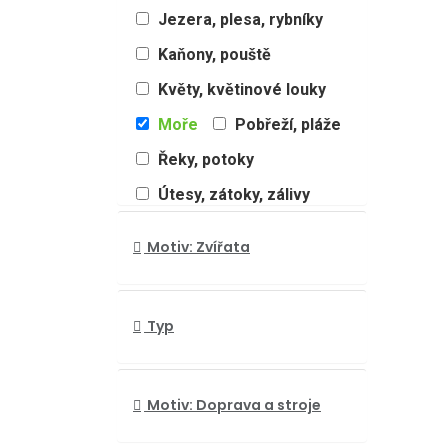
Jezera, plesa, rybníky
Kaňony, pouště
Květy, květinové louky
Moře
Pobřeží, pláže
Řeky, potoky
Útesy, zátoky, zálivy
Země
Motiv: Zvířata
Džungle, prales
Lesy, stromy
Typ
Národní parky
Tajemství oblohy
Motiv: Doprava a stroje
Vodopády