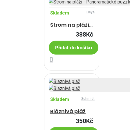
Skladem
Heye
Strom na pláži - Panoramatické puzzle
388Kč
Přidat do košíku
Skladem
Schmidt
Bláznivá pláž
350Kč