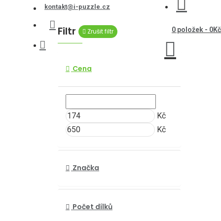
kontakt@i-puzzle.cz
Filtr
0 položek - 0Kč
Zrušit filtr
Cena
Kč
Kč
Značka
Počet dílků