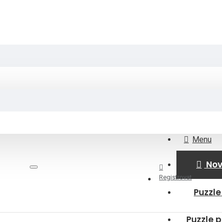
Menu
Nov
Registrovat
Puzzle
Puzzle p