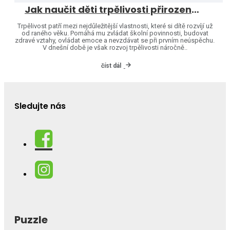
Jak naučit děti trpělivosti přirozenou cestou
Trpělivost patří mezi nejdůležitější vlastnosti, které si dítě rozvíjí už
od raného věku. Pomáhá mu zvládat školní povinnosti, budovat
zdravé vztahy, ovládat emoce a nevzdávat se při prvním neúspěchu.
V dnešní době je však rozvoj trpělivosti náročně..
číst dál
Sledujte nás
Puzzle