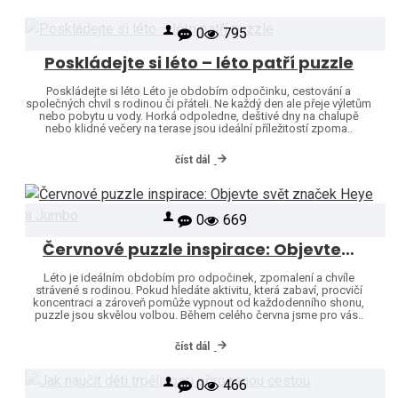
0
795
Poskládejte si léto – léto patří puzzle
Poskládejte si léto Léto je obdobím odpočinku, cestování a
společných chvil s rodinou či přáteli. Ne každý den ale přeje výletům
nebo pobytu u vody. Horká odpoledne, deštivé dny na chalupě
nebo klidné večery na terase jsou ideální příležitostí zpoma..
číst dál
0
669
Červnové puzzle inspirace: Objevte svět značek Heye a Jumbo
Léto je ideálním obdobím pro odpočinek, zpomalení a chvíle
strávené s rodinou. Pokud hledáte aktivitu, která zabaví, procvičí
koncentraci a zároveň pomůže vypnout od každodenního shonu,
puzzle jsou skvělou volbou. Během celého června jsme pro vás..
číst dál
0
466