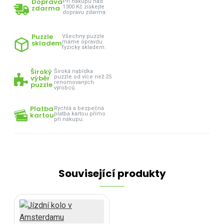
Doprava
Při nákupu nad
zdarma
1300 Kč získejte
dopravu zdarma.
Puzzle
Všechny puzzle
skladem
máme opravdu
fyzicky skladem.
Široký
Široká nabídka
výběr
puzzle od více než 25
renomovaných
puzzle
výrobců.
Platba
Rychlá a bezpečná
kartou
platba kartou přímo
při nákupu.
Související produkty