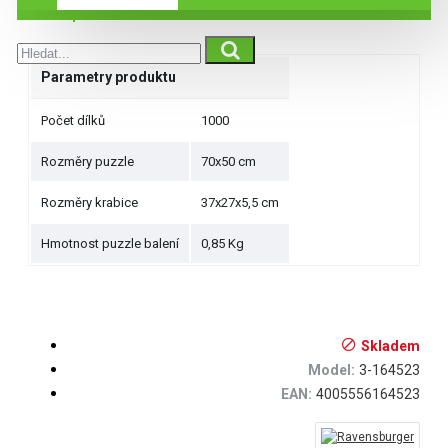
Specifikace
Parametry produktu
Počet dílků
1000
Rozměry puzzle
70x50 cm
Rozměry krabice
37x27x5,5 cm
Hmotnost puzzle balení
0,85 Kg
Skladem
Model:
3-164523
EAN:
4005556164523