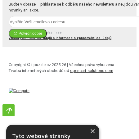
Buďte v obraze – přihlaste se k odběru našeho newsletteru a neujdou v
novinky ani akce.
Četl(a) jsem a souhlasím se
Potvrdit odběr
Zásady ochrany os. údajů a informace o zpracování os. údajů
Copyright © i-puzzle.cz 2025-26 | Všechna práva vyhrazena.
Tvorba internetových obchodů od
opencart-solutions.com
×
Tyto webové stránky