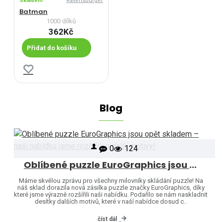
Skladem
Ravensburger
Batman
1000 dílků
362Kč
Přidat do košíku
Blog
0
124
Oblíbené puzzle EuroGraphics jsou opět skladem – naši nabídku jsme rozšířili o další motivy!
Máme skvělou zprávu pro všechny milovníky skládání puzzle! Na
náš sklad dorazila nová zásilka puzzle značky EuroGraphics, díky
které jsme výrazně rozšířili naši nabídku. Podařilo se nám naskladnit
desítky dalších motivů, které v naší nabídce dosud c..
číst dál