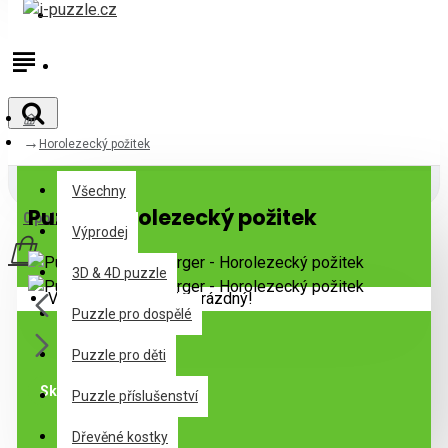
Přihlásit
Registrovat
Horolezecký požitek
Všechny
Všechny
Puzzle Horolezecký požitek
0 položek - 0Kč
Výprodej
3D & 4D puzzle
Váš nákupní košík je prázdný!
Puzzle pro dospělé
Puzzle pro děti
Skladem
Puzzle příslušenství
Dřevěné kostky