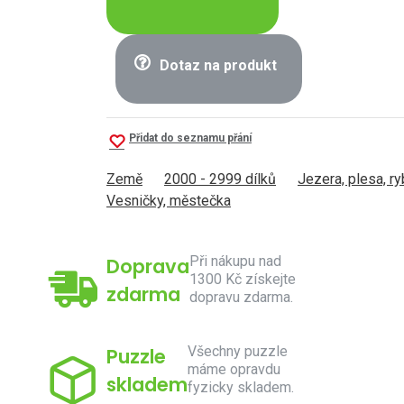
Dotaz na produkt
Přidat do seznamu přání
Země
2000 - 2999 dílků
Jezera, plesa, ry
Vesničky, městečka
Při nákupu nad
Doprava
1300 Kč získejte
zdarma
dopravu zdarma.
Všechny puzzle
Puzzle
máme opravdu
skladem
fyzicky skladem.