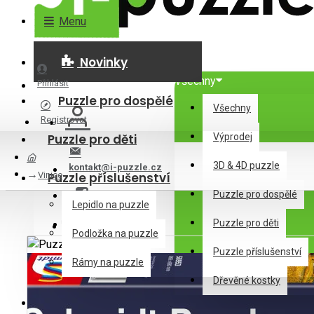
Menu
Novinky
Všechny
Přihlásit
Puzzle pro dospělé
Všechny
Registrovat
Puzzle pro děti
Výprodej
3D & 4D puzzle
kontakt@i-puzzle.cz
Vinice
Puzzle příslušenství
Puzzle pro dospělé
Lepidlo na puzzle
Puzzle pro děti
Podložka na puzzle
Puzzle příslušenství
0 položek - 0Kč
Rámy na puzzle
Dřevěné kostky
Dřevěné kostky