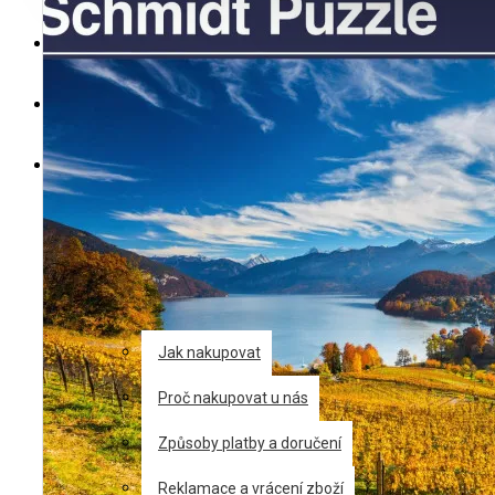
Váš nákupní košík je prázdný!
Výrobci
Výprodej
Poslední kusy
Akce
Slevy
Blog
Informace
Jak nakupovat
Proč nakupovat u nás
Způsoby platby a doručení
Reklamace a vrácení zboží