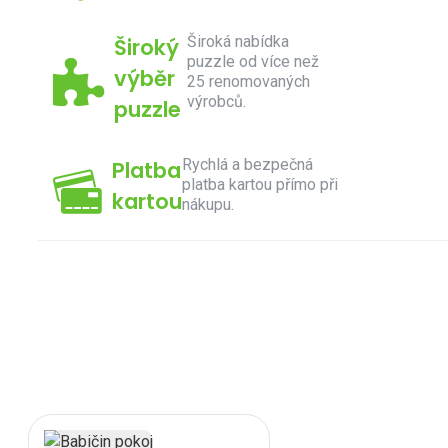
Široká nabídka
Široký
puzzle od více než
výběr
25 renomovaných
výrobců.
puzzle
Rychlá a bezpečná
Platba
platba kartou přímo při
kartou
nákupu.