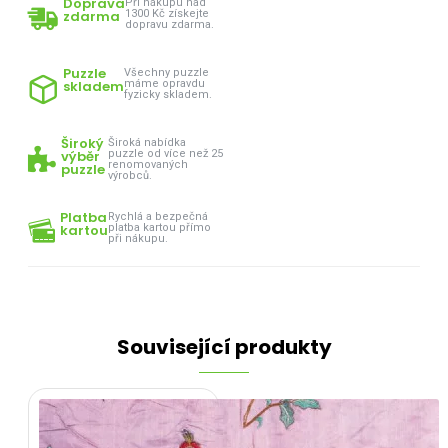
Doprava
Při nákupu nad
zdarma
1300 Kč získejte
dopravu zdarma.
Puzzle
Všechny puzzle
skladem
máme opravdu
fyzicky skladem.
Široký
Široká nabídka
výběr
puzzle od více než 25
renomovaných
puzzle
výrobců.
Platba
Rychlá a bezpečná
kartou
platba kartou přímo
při nákupu.
Související produkty