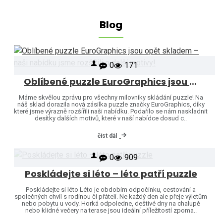
Blog
0
171
Oblíbené puzzle EuroGraphics jsou opět skladem – naši nabídku jsme rozšířili o další motivy!
Máme skvělou zprávu pro všechny milovníky skládání puzzle! Na
náš sklad dorazila nová zásilka puzzle značky EuroGraphics, díky
které jsme výrazně rozšířili naši nabídku. Podařilo se nám naskladnit
desítky dalších motivů, které v naší nabídce dosud c..
číst dál
0
909
Poskládejte si léto – léto patří puzzle
Poskládejte si léto Léto je obdobím odpočinku, cestování a
společných chvil s rodinou či přáteli. Ne každý den ale přeje výletům
nebo pobytu u vody. Horká odpoledne, deštivé dny na chalupě
nebo klidné večery na terase jsou ideální příležitostí zpoma..