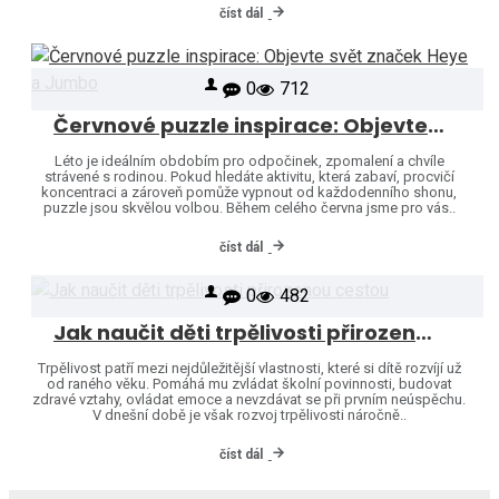
číst dál
0
712
Červnové puzzle inspirace: Objevte svět značek Heye a Jumbo
Léto je ideálním obdobím pro odpočinek, zpomalení a chvíle
strávené s rodinou. Pokud hledáte aktivitu, která zabaví, procvičí
koncentraci a zároveň pomůže vypnout od každodenního shonu,
puzzle jsou skvělou volbou. Během celého června jsme pro vás..
číst dál
0
482
Jak naučit děti trpělivosti přirozenou cestou
Trpělivost patří mezi nejdůležitější vlastnosti, které si dítě rozvíjí už
od raného věku. Pomáhá mu zvládat školní povinnosti, budovat
zdravé vztahy, ovládat emoce a nevzdávat se při prvním neúspěchu.
V dnešní době je však rozvoj trpělivosti náročně..
číst dál