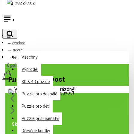
Přihlásit
Registrovat
Výrobce
Všechny
Ricordi
Všechny
Nespavost
0 položek - 0Kč
Výprodej
Puzzle Nespavost
3D & 4D puzzle
Váš nákupní košík je prázdný!
Puzzle pro dospělé
Puzzle pro děti
Puzzle příslušenství
Skladem
Dřevěné kostky