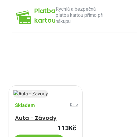
Rychlá a bezpečná
Platba
platba kartou přímo při
kartou
nákupu.
Skladem
Dino
Auta - Závody
113Kč