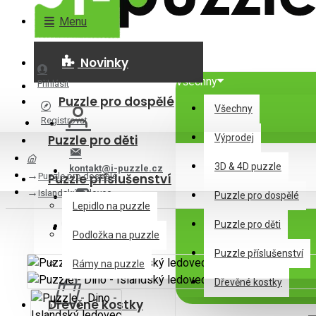
Menu
Novinky
Všechny
Přihlásit
Puzzle pro dospělé
Všechny
Registrovat
Puzzle pro děti
Výprodej
3D & 4D puzzle
kontakt@i-puzzle.cz
Puzzle pro dospělé
Puzzle příslušenství
Islandský ledovec
Puzzle pro dospělé
Lepidlo na puzzle
Puzzle pro děti
Podložka na puzzle
Puzzle příslušenství
0 položek - 0Kč
Rámy na puzzle
Dřevěné kostky
Dřevěné kostky