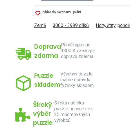
Přidat do seznamu přání
Země
3000 - 3999 dílků
Hory, štíty, pohoř
Při nákupu nad
Doprava
1300 Kč získejte
zdarma
dopravu zdarma.
Všechny puzzle
Puzzle
máme opravdu
skladem
fyzicky skladem.
Široká nabídka
Široký
puzzle od více než
výběr
25 renomovaných
výrobců.
puzzle