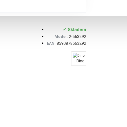
Skladem
Model:
2-563292
EAN:
8590878563292
Dino