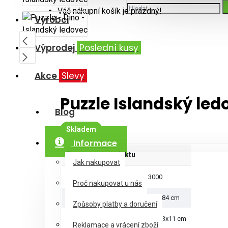
Váš nákupní košík je prázdný!
Výrobci
Výprodej
Poslední kusy
Akce
Slevy
Puzzle Islandský led
Blog
Skladem
Informace
Parametry produktu
Jak nakupovat
Počet dílků
3000
Proč nakupovat u nás
Rozměry puzzle
117x84 cm
Způsoby platby a doručení
Rozměry krabice
30x43x11 cm
Reklamace a vrácení zboží