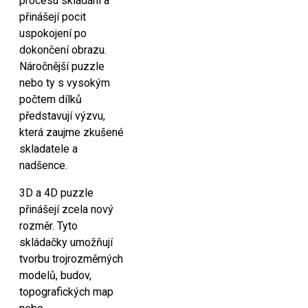
procesu skládání a
přinášejí pocit
uspokojení po
dokončení obrazu.
Náročnější puzzle
nebo ty s vysokým
počtem dílků
představují výzvu,
která zaujme zkušené
skladatele a
nadšence.
3D a 4D puzzle
přinášejí zcela nový
rozměr. Tyto
skládačky umožňují
tvorbu trojrozměrných
modelů, budov,
topografických map