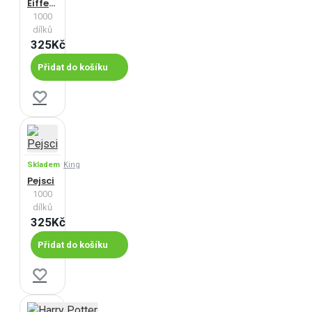
Eiffelova věž v létě
1000
dílků
325Kč
Přidat do košíku
Skladem
King
Pejsci
1000
dílků
325Kč
Přidat do košíku