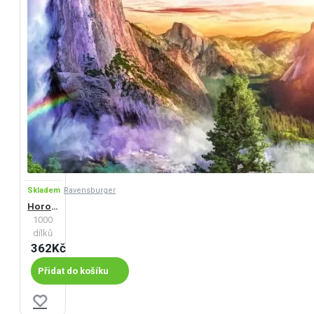
Skladem
Ravensburger
Horolezecký požitek
1000
dílků
362Kč
Přidat do košíku