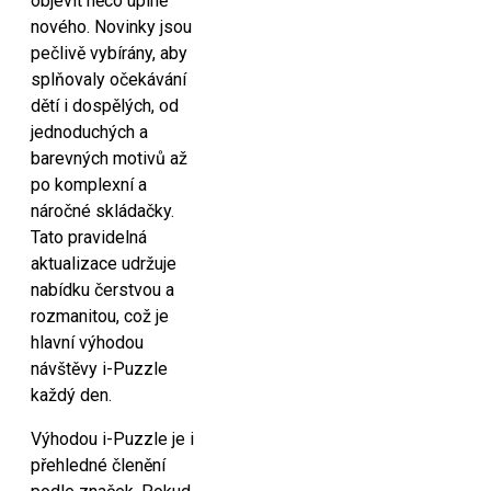
objevit něco úplně
nového. Novinky jsou
pečlivě vybírány, aby
splňovaly očekávání
dětí i dospělých, od
jednoduchých a
barevných motivů až
po komplexní a
náročné skládačky.
Tato pravidelná
aktualizace udržuje
nabídku čerstvou a
rozmanitou, což je
hlavní výhodou
návštěvy i-Puzzle
každý den.
Výhodou i-Puzzle je i
přehledné členění