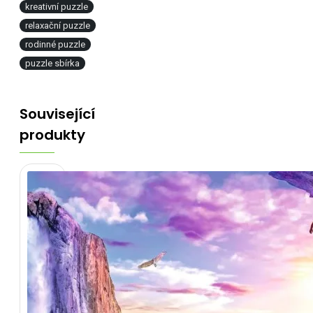
kreativní puzzle
relaxační puzzle
rodinné puzzle
puzzle sbírka
Související
produkty