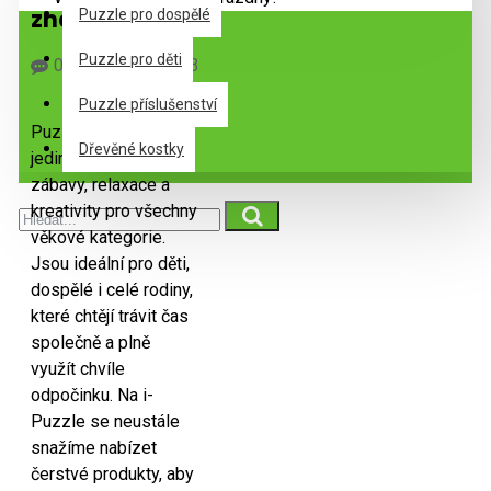
značek
Puzzle pro dospělé
Puzzle pro děti
0 Komentář(e)
3401 Zobrazení
Puzzle
Puzzle příslušenství
Puzzle představují
Dřevěné kostky
jedinečnou kombinaci
zábavy, relaxace a
kreativity pro všechny
věkové kategorie.
Jsou ideální pro děti,
dospělé i celé rodiny,
které chtějí trávit čas
společně a plně
využít chvíle
odpočinku. Na i-
Puzzle se neustále
snažíme nabízet
čerstvé produkty, aby