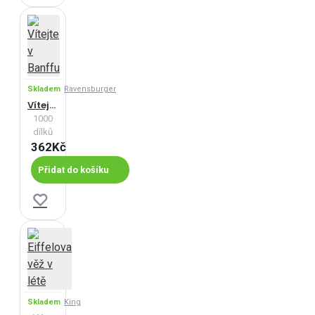
Skladem
Ravensburger
Vítejte v Banffu
1000
dílků
362Kč
Přidat do košíku
Skladem
King