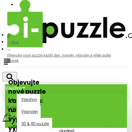
Přihlásit
Registrovat
Blog
Objevujte nové puzzle každý den: novinky, výprodej a výběr podle
značek
Objevujte
Všechny
nové puzzle
každý den:
Všechny
0 položek - 0Kč
novinky,
Výprodej
výprodej a
3D & 4D puzzle
výběr podle
Váš nákupní košík je prázdný!